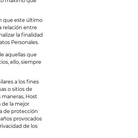
lazo máximo que
en que este último
la relación entre
alizar la finalidad
atos Personales.
 de aquellas que
ios, ello, siempre
lares a los fines
as o sitios de
as maneras, Host
 de la mejor
a de protección
s daños provocados
rivacidad de los