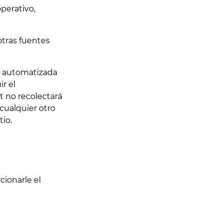
operativo,
otras fuentes
n automatizada
r el
t no recolectará
cualquier otro
io.
cionarle el