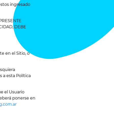
 estos ingresado
A PRESENTE
CIDAD, DEBE
e en el Sitio, o
esquiera
 a esta Política
e el Usuario
, deberá ponerse en
g.com.ar