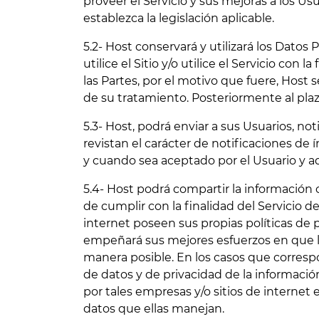
proveer el Servicio y sus mejoras a los U
establezca la legislación aplicable.
5.2- Host conservará y utilizará los Dato
utilice el Sitio y/o utilice el Servicio con 
las Partes, por el motivo que fuere, Host s
de su tratamiento. Posteriormente al pla
5.3- Host, podrá enviar a sus Usuarios, no
revistan el carácter de notificaciones de ín
y cuando sea aceptado por el Usuario y a
5.4- Host podrá compartir la información c
de cumplir con la finalidad del Servicio 
internet poseen sus propias políticas de 
empeñará sus mejores esfuerzos en que la
manera posible. En los casos que corres
de datos y de privacidad de la informació
por tales empresas y/o sitios de internet
datos que ellas manejan.