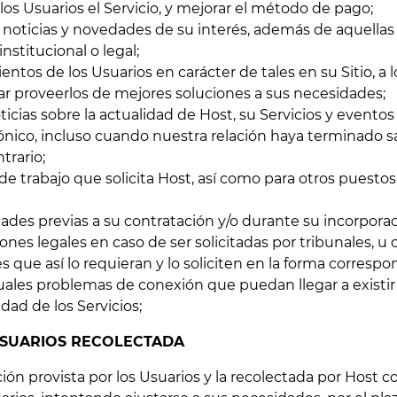
 los Usuarios el Servicio, y mejorar el método de pago;
s, noticias y novedades de su interés, además de aquellas
nstitucional o legal;
tos de los Usuarios en carácter de tales en su Sitio, a l
tar proveerlos de mejores soluciones a sus necesidades;
ticias sobre la actualidad de Host, su Servicios y evento
trónico, incluso cuando nuestra relación haya terminado s
trario;
 de trabajo que solicita Host, así como para otros puest
vidades previas a su contratación y/o durante su incorporac
iones legales en caso de ser solicitadas por tribunales, 
s que así lo requieran y lo soliciten en la forma corresp
ales problemas de conexión que puedan llegar a existir e
dad de los Servicios;
 USUARIOS RECOLECTADA
ción provista por los Usuarios y la recolectada por Host co