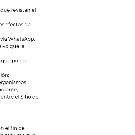
 que revistan el
os efectos de
s vía WhatsApp,
alvo que la
os que puedan
ión;
u organismos
ondiente;
ntre el Sitio de
n el fin de