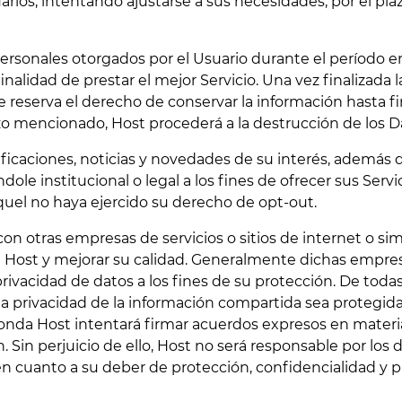
suarios, intentando ajustarse a sus necesidades, por el p
s Personales otorgados por el Usuario durante el período 
la finalidad de prestar el mejor Servicio. Una vez finalizada 
e reserva el derecho de conservar la información hasta fin
zo mencionado, Host procederá a la destrucción de los D
tificaciones, noticias y novedades de su interés, además
dole institucional o legal a los fines de ofrecer sus Servic
quel no haya ejercido su derecho de opt-out.
on otras empresas de servicios o sitios de internet o simi
de Host y mejorar su calidad. Generalmente dichas empres
privacidad de datos a los fines de su protección. De tod
 privacidad de la información compartida sea protegida
ponda Host intentará firmar acuerdos expresos en materi
n. Sin perjuicio de ello, Host no será responsable por lo
 en cuanto a su deber de protección, confidencialidad y p