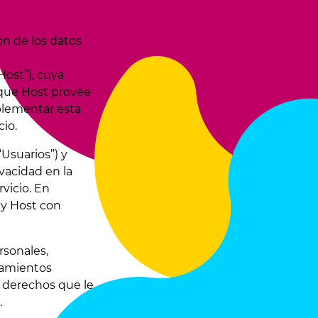
ión de los datos
Host”), cuya
 que Host provee
mplementar esta
cio.
“Usuarios”) y
ivacidad en la
vicio. En
o y Host con
rsonales,
tamientos
s derechos que le
.